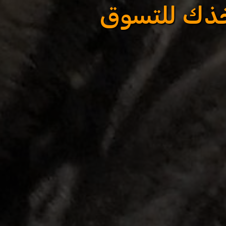
خذك للتسوق