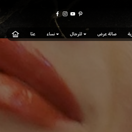
ية
صالة عرض
للرجال
نساء
عنّا