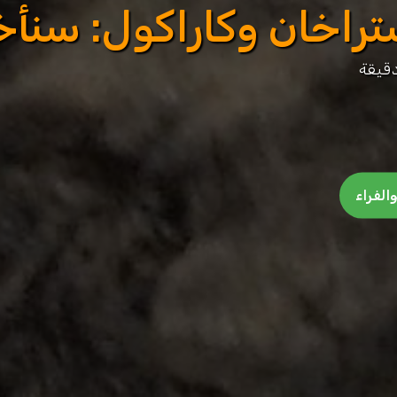
تراخان وكاراكول: سنأ