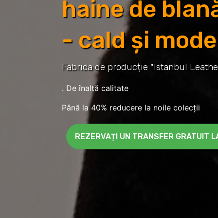
haine de blană
- cald și mod
Fabrica de producție "Istanbul Leathe
. De înaltă calitate
Până la 40% reducere la noile colecții
REZERVAȚI UN TRANSFER GRATUIT LA