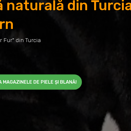
 naturală din Turci
ern
r Fur" din Turcia
 MAGAZINELE DE PIELE ȘI BLANĂ!