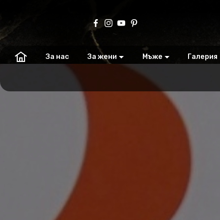
За нас
За жени
Мъже
Галерия