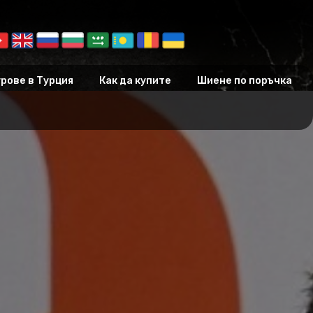
рове в Турция
Как да купите
Шиене по поръчка