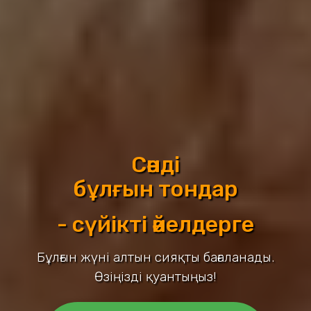
Сәнді
бұлғын тондар
- сүйікті әйелдерге
Бұлғын жүні алтын сияқты бағаланады.
Өзіңізді қуантыңыз!