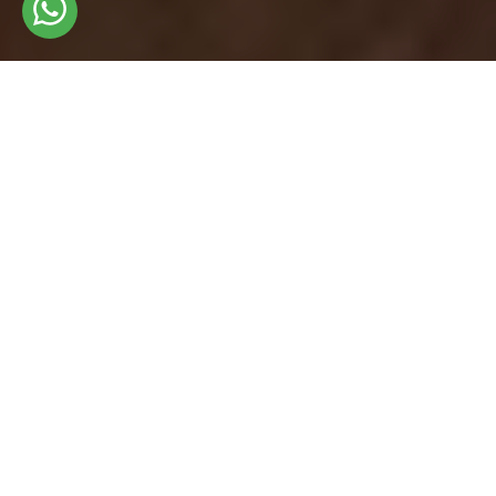
Бұлғын тонға қолайлы
бағалар
Түркияның курорттарында бұлғын тондарын сатып
алу өте тиімді, өйткені біздің аң терісі
дүкендеріндегі тондардың бағасы Еуропа мен
Ресейдегі аналогтардан айтарлықтай төмен –
Istanbul Leather Fur фабрикасынан тікелей сатудың