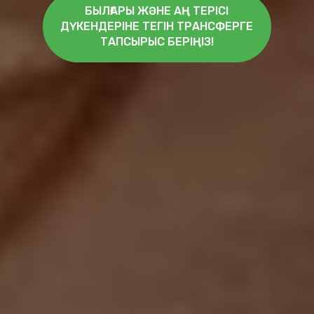
БЫЛҒАРЫ ЖӘНЕ АҢ ТЕРІСІ
ДҮКЕНДЕРІНЕ ТЕГІН ТРАНСФЕРГЕ
ТАПСЫРЫС БЕРІҢІЗ!