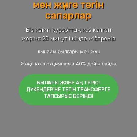
мен жүнге тегін
сапарлар
Біз көлікті курорттың кез келген
жеріне 20 минут ішінде жібереміз
шынайы былғары мен жүн
Жаңа коллекцияларға 40% дейін пайда
БЫЛҒАРЫ ЖӘНЕ АҢ ТЕРІСІ
ДҮКЕНДЕРІНЕ ТЕГІН ТРАНСФЕРГЕ
ТАПСЫРЫС БЕРІҢІЗ!