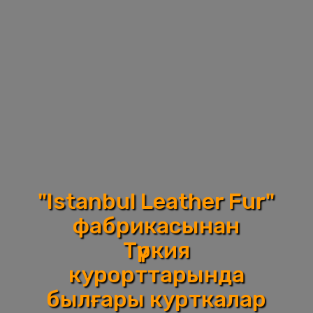
"Istanbul Leather Fur"
фабрикасынан
Түркия
курорттарында
былғары курткалар