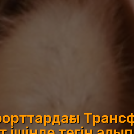
орттардағы Транс
 ішінде тегін алып