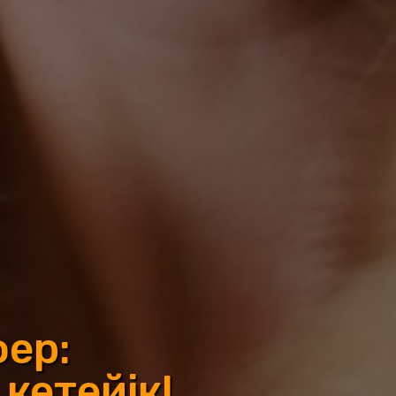
фер:
 кетейік!