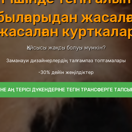
ылғарыдан жасалғ
жасалған курткала
Қайсысы жақсы болуы мүмкін?
Заманауи дизайнерлердің талғампаз топтамалары
-30% дейін жеңілдіктер
НЕ АҢ ТЕРІСІ ДҮКЕНДЕРІНЕ ТЕГІН ТРАНСФЕРГЕ ТАПСЫР