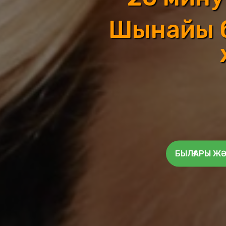
Шынайы б
БЫЛҒАРЫ ЖӘ