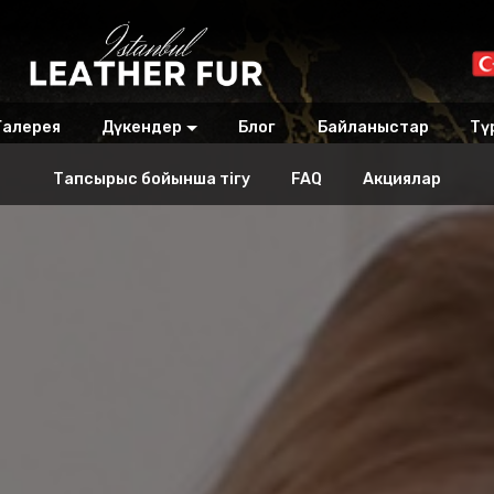
Галерея
Дүкендер
Блог
Байланыстар
Тү
Тапсырыс бойынша тігу
FAQ
Акциялар