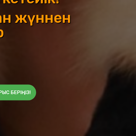
ан жүннен
р
ЫС БЕРІҢІЗ!