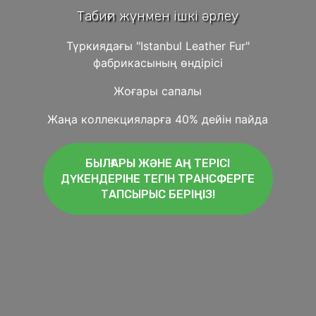
Табиғи жүнмен ішкі әрлеу
Түркиядағы "Istanbul Leather Fur"
фабрикасының өндірісі
Жоғары сапалы
Жаңа коллекцияларға 40% дейін пайда
БЫЛҒАРЫ ЖӘНЕ АҢ ТЕРІСІ
ДҮКЕНДЕРІНЕ ТЕГІН ТРАНСФЕРГЕ
ТАПСЫРЫС БЕРІҢІЗ!