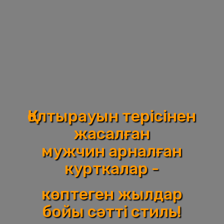
Қолтырауын терісінен
жасалған
мужчин арналған
курткалар -
көптеген жылдар
бойы сәтті стиль!